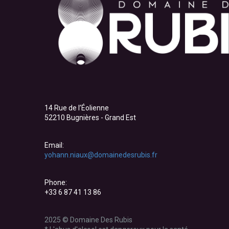
14 Rue de l’Éolienne
52210 Bugnières - Grand Est
Email:
yohann.niaux@domainedesrubis.fr
Phone:
+33 6 87 41 13 86
2025 © Domaine Des Rubis